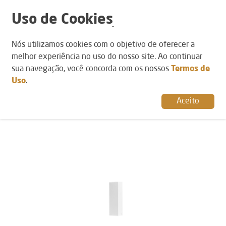
Uso de Cookies
POR AMBIENTE
Nós utilizamos cookies com o objetivo de oferecer a
POR CATEGORIA
POR ESTILO
Varanda
Arandelas
Minimalista
melhor experiência no uso do nosso site. Ao continuar
Área Externa
Garden
sua navegação, você concorda com os nossos
Termos de
Uso
.
Arandela Wall Mini 5W 150LM 70/70 Branco
14909
Aceito