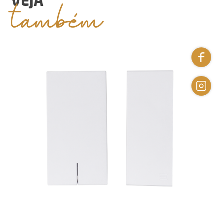
também
VEJA