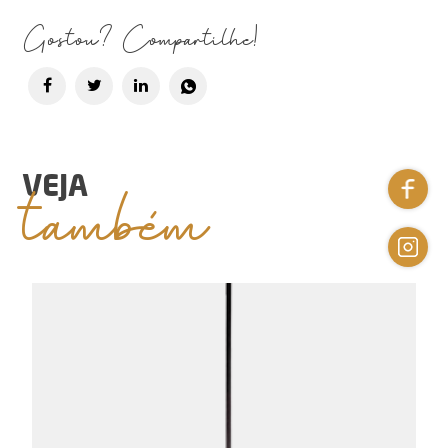
Gostou? Compartilhe!
também
VEJA