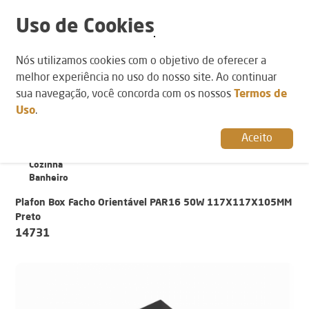
Uso de Cookies
POR AMBIENTE
Nós utilizamos cookies com o objetivo de oferecer a
POR CATEGORIA
POR ESTILO
Varanda
Plafons
Moderno
melhor experiência no uso do nosso site. Ao continuar
Sala de Jantar
sua navegação, você concorda com os nossos
Termos de
Sala de Estar
Uso
.
Quarto
Lavabo
Aceito
Home Office
Hall
Cozinha
Banheiro
Plafon Box Facho Orientável PAR16 50W 117X117X105MM
Preto
14731