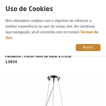
Uso de Cookies
POR AMBIENTE
Nós utilizamos cookies com o objetivo de oferecer a
POR CATEGORIA
POR ESTILO
Sala de Jantar
Plafons
Clássico
melhor experiência no uso do nosso site. Ao continuar
Sala de Estar
Pendentes
sua navegação, você concorda com os nossos
Termos de
Quarto
Uso
.
Lavabo
Hall
Aceito
PROMOÇÕES
Pendente / Plafon Soho de Metal e Cristal
13834