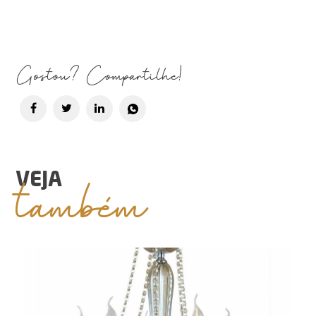
Gostou? Compartilhe!
também
VEJA