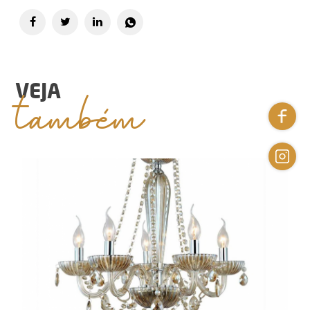
também
VEJA