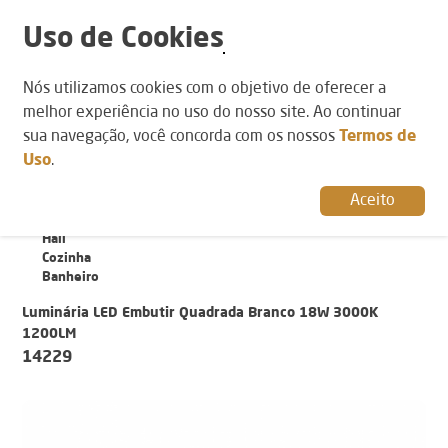
Uso de Cookies
POR AMBIENTE
Nós utilizamos cookies com o objetivo de oferecer a
POR CATEGORIA
POR ESTILO
Varanda
Painéis de LED
Técnico
melhor experiência no uso do nosso site. Ao continuar
Sala de Jantar
sua navegação, você concorda com os nossos
Termos de
Sala de Estar
Uso
.
Quarto
Lavanderia
Aceito
Lavabo
Home Office
Hall
Cozinha
Banheiro
Luminária LED Embutir Quadrada Branco 18W 3000K
1200LM
14229