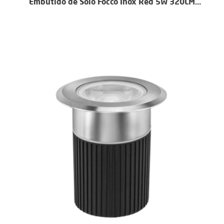
Embutido de Solo Focco Inox Red 5W 320LM
3000k